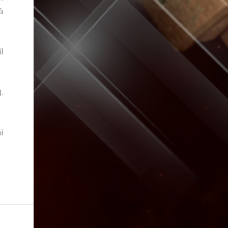
à
l
.
i