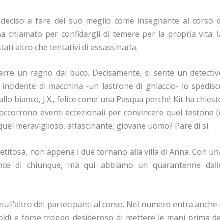
e, deciso a fare del suo meglio come insegnante al corso d
a chiamato per confidargli di temere per la propria vita: l
tati altro che tentativi di assassinarla.
rarre un ragno dal buco. Decisamente, si sente un detectiv
n incidente di macchina -un lastrone di ghiaccio- lo spedisc
allo bianco, J.X., felice come una Pasqua perché Kit ha chiest
 occorrono eventi eccezionali per convincere quel testone (
quel meraviglioso, affascinante, giovane uomo? Pare di sì.
titosa, non appena i due tornano alla villa di Anna. Con un
ance di chiunque, ma qui abbiamo un quarantenne dall
sull’altro dei partecipanti al corso. Nel numero entra anche i
 soldi e forse troppo desideroso di mettere le mani prima de