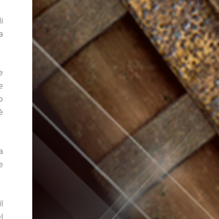
i
a
e
e
o
è
a
e
l
l