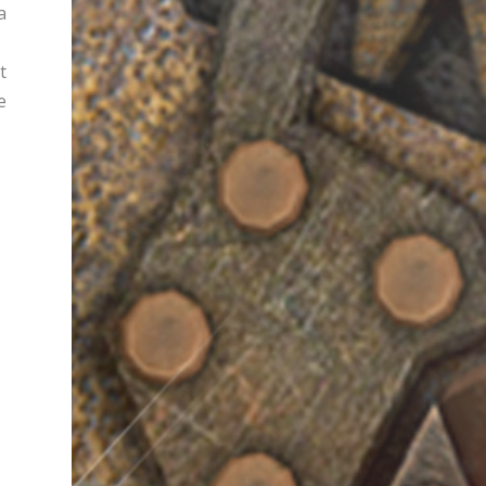
a
t
e