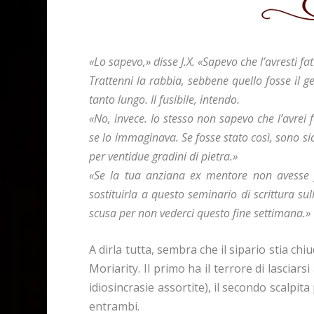
«Lo sapevo,» disse J.X. «Sapevo che l’avresti fat
Trattenni la rabbia, sebbene quello fosse il g
tanto lungo. Il fusibile, intendo.
«No, invece. Io stesso non sapevo che l’avr
se lo immaginava. Se fosse stato così, sono si
per ventidue gradini di pietra.»
«Se la tua anziana ex mentore non avesse f
sostituirla a questo seminario di scrittura su
scusa per non vederci questo fine settimana.»
A dirla tutta, sembra che il sipario stia ch
Moriarity. Il primo ha il terrore di lasciars
idiosincrasie assortite), il secondo scalpit
entrambi.