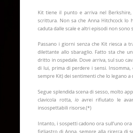
Kit tiene il punto e arriva nel Berkshir
scrittura. Non sa che Anna Hitchcock lo h
caduta dalle scale e altri episodi non sono s
Passano i giorni senza che Kit riesca a t
dilettante allo sbaraglio. Fatto sta che u
dritto in ospedale. Dove arriva, sul suo cav
di lui, prima di perdere i sensi. Insomma,
sempre Kit) dei sentimenti che lo legano a 
Segue splendida scena di sesso, molto appe
clavicola rotta,
io
avrei rifiutato le av
insospettabili risorse.(*)
Intanto, i sospetti cadono ora sull’uno ora 
figliastro di Anna, sempre alla ricerca di