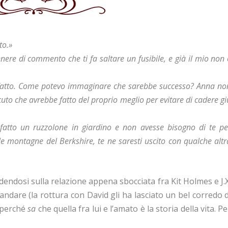
to.»
enere di commento che ti fa saltare un fusibile, e già il mio non 
ei fatto. Come potevo immaginare che sarebbe successo? Anna no
cuto che avrebbe fatto del proprio meglio per evitare di cadere gi
atto un ruzzolone in giardino e non avesse bisogno di te pe
lle montagne del Berkshire, te ne saresti uscito con qualche altr
iudendosi sulla relazione appena sbocciata fra Kit Holmes e J.X
i andare (la rottura con David gli ha lasciato un bel corredo d
a perché
sa
che quella fra lui e l’amato è la storia della vita. Pe