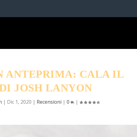
N ANTEPRIMA: CALA IL
 DI JOSH LANYON
n
|
Dic 1, 2020
|
Recensioni
|
0
|