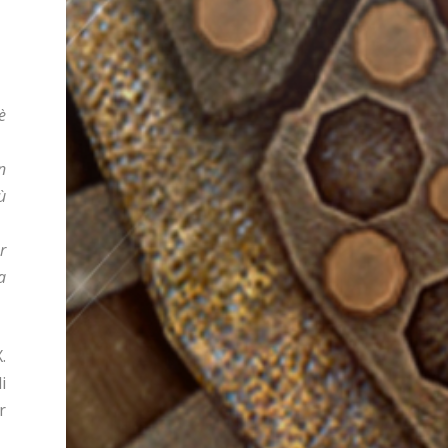
è
n
ù
r
a
.
i
r