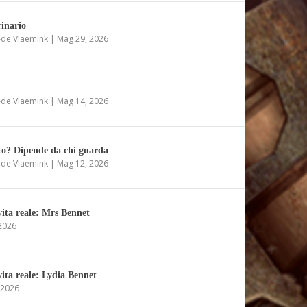
rinario
-de Vlaemink
|
Mag 29, 2026
-de Vlaemink
|
Mag 14, 2026
to? Dipende da chi guarda
-de Vlaemink
|
Mag 12, 2026
vita reale: Mrs Bennet
2026
vita reale: Lydia Bennet
 2026