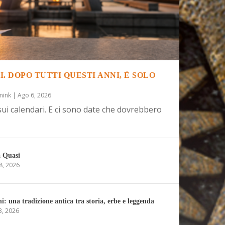
. DOPO TUTTI QUESTI ANNI, È SOLO
mink
|
Ago 6, 2026
sui calendari. E ci sono date che dovrebbero
a Quasi
8, 2026
: una tradizione antica tra storia, erbe e leggenda
3, 2026