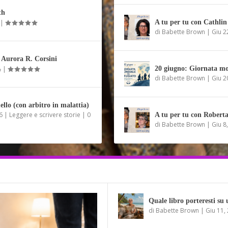
th
|
A tu per tu con Cathlin
di
Babette Brown
|
Giu 2
Aurora R. Corsini
|
20 giugno: Giornata mo
di
Babette Brown
|
Giu 2
ello (con arbitro in malattia)
6
|
Leggere e scrivere storie
|
0
A tu per tu con Roberta
di
Babette Brown
|
Giu 8
Quale libro porteresti su 
di
Babette Brown
|
Giu 11,