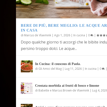
BERE DI PIÙ, BERE MEGLIO: LE ACQUE 
IN CASA
di
Marcus de Vlaemink
|
Ago 1, 2026
|
In cucina
|
0
|
Dopo qualche giorno ti accorgi che le bibite indu
persino troppo dolci. Le acque...
In Cucina: il couscous di Paola.
di
Gli Amici del Mag
|
Lug 11, 2026
|
In cucina
|
0
Crostata morbida ai frutti di bosco e limone
di
Babette e Marcus Brown-de Vlaemink
|
Lug 4, 202