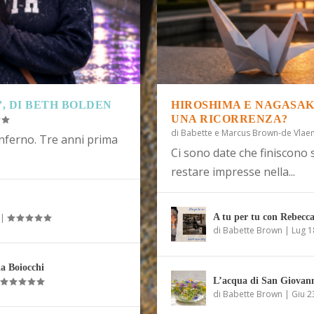
, DI BETH BOLDEN
HIROSHIMA E NAGASAKI
UNA RICORRENZA?
di
Babette e Marcus Brown-de Vlae
inferno. Tre anni prima
Ci sono date che finiscono 
restare impresse nella...
|
A tu per tu con Rebecc
di
Babette Brown
|
Lug 1
a Boiocchi
|
L’acqua di San Giovanni
di
Babette Brown
|
Giu 2