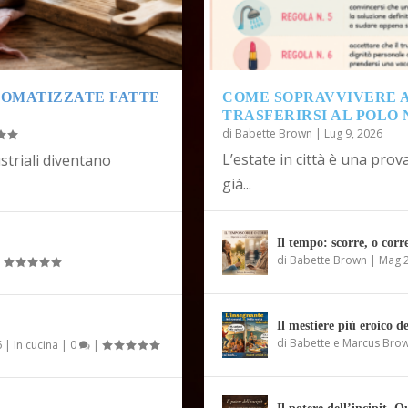
AROMATIZZATE FATTE
COME SOPRAVVIVERE A
TRASFERIRSI AL POLO 
di
Babette Brown
|
Lug 9, 2026
L’estate in città è una prova
striali diventano
già...
Il tempo: scorre, o corr
di
Babette Brown
|
Mag 2
|
Il mestiere più eroico de
di
Babette e Marcus Bro
6
|
In cucina
|
0
|