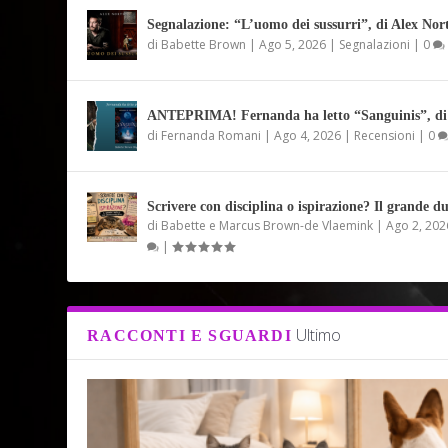
Segnalazione: “L’uomo dei sussurri”, di Alex Nor
di
Babette Brown
|
Ago 5, 2026
|
Segnalazioni
|
0
ANTEPRIMA! Fernanda ha letto “Sanguinis”, di 
di
Fernanda Romani
|
Ago 4, 2026
|
Recensioni
|
0
Scrivere con disciplina o ispirazione? Il grande du
di
Babette e Marcus Brown-de Vlaemink
|
Ago 2, 202
|
Ultimo
RACCONTI E SGUARDI