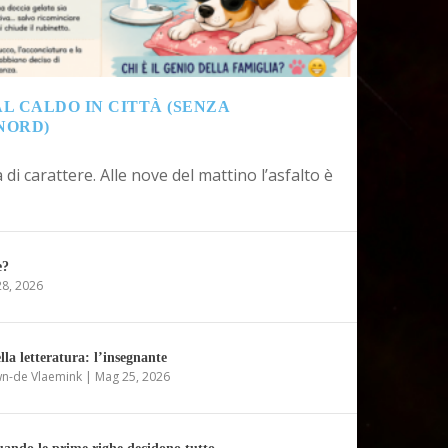
L CALDO IN CITTÀ (SENZA
NORD)
 di carattere. Alle nove del mattino l’asfalto è
e?
8, 2026
lla letteratura: l’insegnante
wn-de Vlaemink
|
Mag 25, 2026