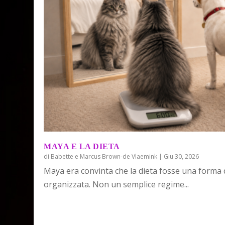
MAYA E LA DIETA
di
Babette e Marcus Brown-de Vlaemink
|
Giu 30, 2026
Maya era convinta che la dieta fosse una forma
organizzata. Non un semplice regime...