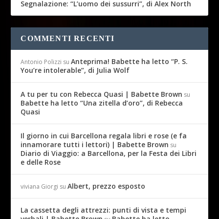
Segnalazione: “L’uomo dei sussurri”, di Alex North
COMMENTI RECENTI
Anteprima! Babette ha letto “P. S.
Antonio Polizzi
su
You’re intolerable”, di Julia Wolf
A tu per tu con Rebecca Quasi | Babette Brown
su
Babette ha letto “Una zitella d’oro”, di Rebecca
Quasi
Il giorno in cui Barcellona regala libri e rose (e fa
innamorare tutti i lettori) | Babette Brown
su
Diario di Viaggio: a Barcellona, per la Festa dei Libri
e delle Rose
Albert, prezzo esposto
viviana Giorgi
su
La cassetta degli attrezzi: punti di vista e tempi
verbali | Babette Brown
Babette ha letto