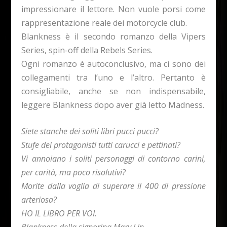
impressionare il lettore. Non vuole porsi come
rappresentazione reale dei motorcycle club.
Blankness è il secondo romanzo della Vipers
Series, spin-off della Rebels Series.
Ogni romanzo è autoconclusivo, ma ci sono dei
collegamenti tra l’uno e l’altro. Pertanto è
consigliabile, anche se non indispensabile,
leggere Blankness dopo aver già letto Madness.
Siete stanche dei soliti libri pucci pucci?
Stufe dei protagonisti tutti carucci e pettinati?
Vi annoiano i soliti personaggi di contorno carini,
per carità, ma poco risolutivi?
Morite dalla voglia di superare il 400 di pressione
arteriosa?
HO IL LIBRO PER VOI.