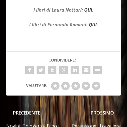
I libri di Laura Nottari:
QUI
.
I libri di Fernanda Romani:
QUI
.
CONDIVIDERE:
VALUTARE:
PRECEDENTE
PROSSIMO
Novità: Thingers – Echo
Recensione: Il cavaliere