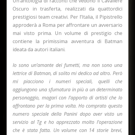
Un’antologia di racconti che vedono il Cavaliere
Oscuro in trasferta, realizzati da quattordici
prestigiosi team creativi. Per l’Italia, il Pipistrello
approderà a Roma per affrontare un avversario
mai visto prima. Un volume di prestigio che
contiene la primissima avventura di Batman
ideata da autori italiani.
Io sono un’amante dei fumetti, ma non sono una
lettrice di Batman, di solito mi dedico ad altro. Però
mi piacciono i numeri speciali, quelli che
aggiungono una sfumatura in più a un determinato
personaggio, magari con l’apporto di artisti che lo
affrontano per la prima volta. Ho comprato questo
numero speciale della Panini dopo aver visto un
servizio al Tg e ho apprezzato molto l’operazione
che è stata fatta. Un volume con 14 storie brevi,