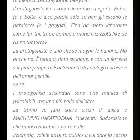
Blankness della signorina Mary Lin.
Il protagonista è no zozzo de prima categoria. Rutta,
fa a botte, e dice parole solo se non gli escono le
parolacce (o i grugniti). C’ha na moto ignorante
come lui, tric trac e bombe a mano e cazzotti like de
ris no tumorrov.
La protagonista è una che se magna le banane. Ma
anche no. È tatuata, tinta ovunque, e con un ferretto
sul pirimpimpero. È un’amante del dialogo cortese e
dell’amor gentile.
Se se…
I protagonisti secondari sono una manica di
psicolabili, ma uno più bello dell’altro.
La trama ve farà salire picchi di ansia e
MACHIMMELHAFATTOFAAA indecenti. Sudorazione
che manco Borotalco potrà nulla.
Insomma, volete un’altra autrice a cui dare la caccia