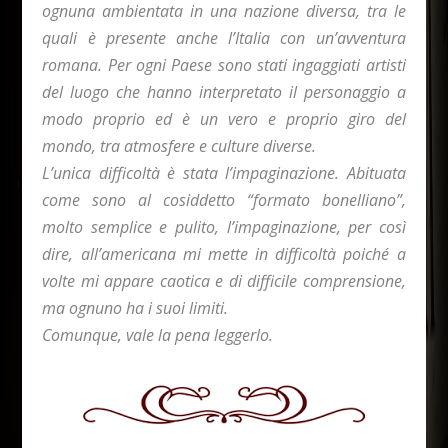
ognuna ambientata in una nazione diversa, tra le
quali è presente anche l’Italia con un’avventura
romana. Per ogni Paese sono stati ingaggiati artisti
del luogo che hanno interpretato il personaggio a
modo proprio ed è un vero e proprio giro del
mondo, tra atmosfere e culture diverse.
L’unica difficoltà è stata l’impaginazione. Abituata
come sono al cosiddetto “formato bonelliano”,
molto semplice e pulito, l’impaginazione, per così
dire, all’americana mi mette in difficoltà poiché a
volte mi appare caotica e di difficile comprensione,
ma ognuno ha i suoi limiti.
Comunque, vale la pena leggerlo.