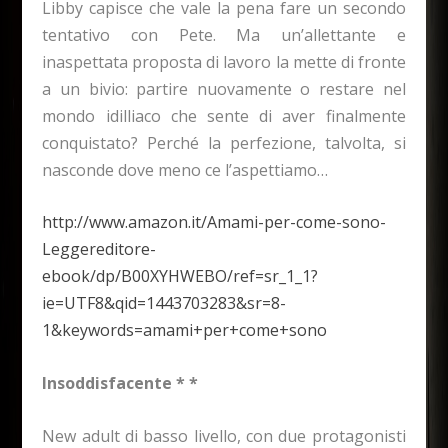
Libby capisce che vale la pena fare un secondo
tentativo con Pete. Ma un’allettante e
inaspettata proposta di lavoro la mette di fronte
a un bivio: partire nuovamente o restare nel
mondo idilliaco che sente di aver finalmente
conquistato? Perché la perfezione, talvolta, si
nasconde dove meno ce l’aspettiamo…
http://www.amazon.it/Amami-per-come-sono-
Leggereditore-
ebook/dp/B00XYHWEBO/ref=sr_1_1?
ie=UTF8&qid=1443703283&sr=8-
1&keywords=amami+per+come+sono
Insoddisfacente * *
New adult di basso livello, con due protagonisti