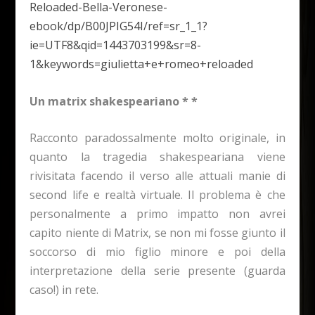
Reloaded-Bella-Veronese-
ebook/dp/B00JPIG54I/ref=sr_1_1?
ie=UTF8&qid=1443703199&sr=8-
1&keywords=giulietta+e+romeo+reloaded
Un matrix shakespeariano * *
Racconto paradossalmente molto originale, in
quanto la tragedia shakespeariana viene
rivisitata facendo il verso alle attuali manie di
second life e realtà virtuale. Il problema è che
personalmente a primo impatto non avrei
capito niente di Matrix, se non mi fosse giunto il
soccorso di mio figlio minore e poi della
interpretazione della serie presente (guarda
caso!) in rete.