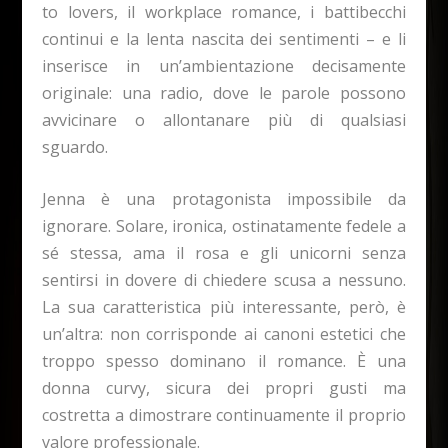
to lovers, il workplace romance, i battibecchi
continui e la lenta nascita dei sentimenti – e li
inserisce in un’ambientazione decisamente
originale: una radio, dove le parole possono
avvicinare o allontanare più di qualsiasi
sguardo.
Jenna è una protagonista impossibile da
ignorare. Solare, ironica, ostinatamente fedele a
sé stessa, ama il rosa e gli unicorni senza
sentirsi in dovere di chiedere scusa a nessuno.
La sua caratteristica più interessante, però, è
un’altra: non corrisponde ai canoni estetici che
troppo spesso dominano il romance. È una
donna curvy, sicura dei propri gusti ma
costretta a dimostrare continuamente il proprio
valore professionale.