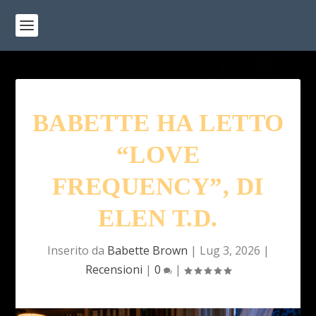
BABETTE HA LETTO
“LOVE
FREQUENCY”, DI
ELEN T.D.
Inserito da
Babette Brown
|
Lug 3, 2026
|
Recensioni
|
0
|