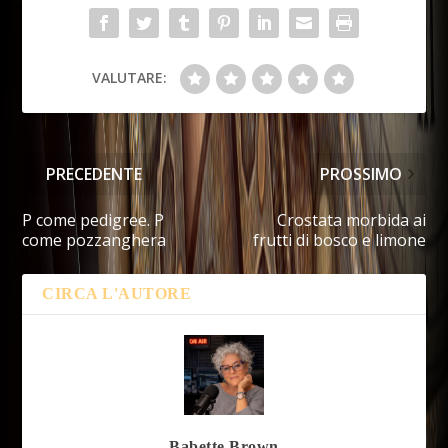
VALUTARE:
PRECEDENTE
PROSSIMO
P come pedigree. P
Crostata morbida ai
come pozzanghera
frutti di bosco e limone
CIRCA L'AUTORE
Babette Brown