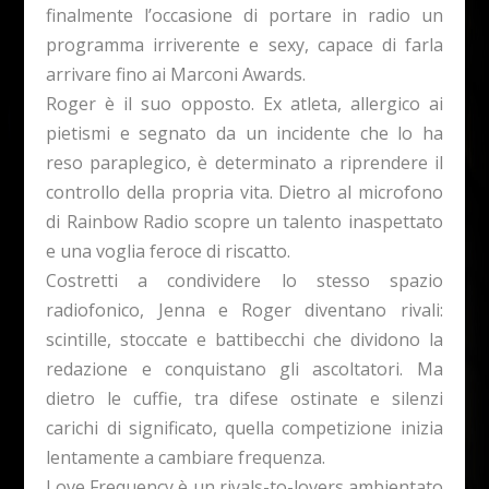
finalmente l’occasione di portare in radio un
programma irriverente e sexy, capace di farla
arrivare fino ai Marconi Awards.
Roger è il suo opposto. Ex atleta, allergico ai
pietismi e segnato da un incidente che lo ha
reso paraplegico, è determinato a riprendere il
controllo della propria vita. Dietro al microfono
di Rainbow Radio scopre un talento inaspettato
e una voglia feroce di riscatto.
Costretti a condividere lo stesso spazio
radiofonico, Jenna e Roger diventano rivali:
scintille, stoccate e battibecchi che dividono la
redazione e conquistano gli ascoltatori. Ma
dietro le cuffie, tra difese ostinate e silenzi
carichi di significato, quella competizione inizia
lentamente a cambiare frequenza.
Love Frequency è un rivals-to-lovers ambientato