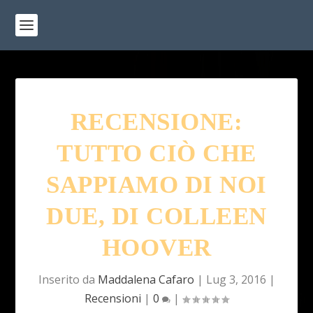
RECENSIONE:
TUTTO CIÒ CHE
SAPPIAMO DI NOI
DUE, DI COLLEEN
HOOVER
Inserito da
Maddalena Cafaro
|
Lug 3, 2016
|
Recensioni
|
0
|