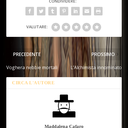
CONDIVIDERE:
VALUTARE:
PRECEDENTE
PROSSIMO
Voghera nebbie mortali
L’Alchimista innominato
CIRCA L'AUTORE
Maddalena Cafaro