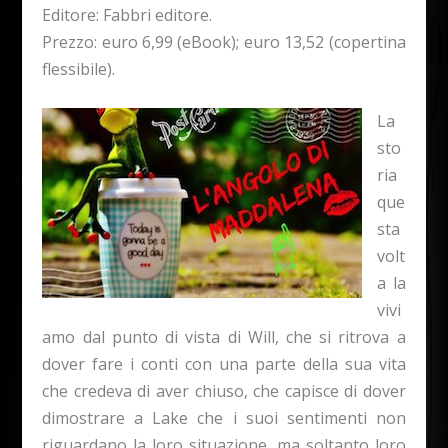
Editore: Fabbri editore.
Prezzo: euro 6,99 (eBook); euro 13,52 (copertina
flessibile).
La
sto
ria
que
sta
volt
a la
vivi
amo dal punto di vista di Will, che si ritrova a
dover fare i conti con una parte della sua vita
che credeva di aver chiuso, che capisce di dover
dimostrare a Lake che i suoi sentimenti non
riguardano la loro situazione, ma soltanto loro