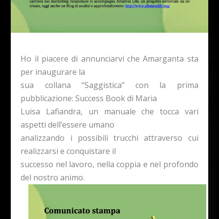
Ho il piacere di annunciarvi che Amarganta sta
per inaugurare la
sua collana “Saggistica” con la prima
pubblicazione:
Success Book di Maria
Luisa Lafiandra
,
un manuale che tocca vari
aspetti dell’essere umano
analizzando i possibili trucchi attraverso cui
realizzarsi e conquistare il
successo nel lavoro, nella coppia e nel profondo
del nostro animo
.