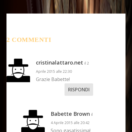
2 COMMENTI
cristinalattaro.net
il 2
Aprile 2015 alle 22:30
Grazie Babette!
RISPONDI
Babette Brown
il
4 Aprile 2015 alle 20:42
Sono gasatissima!