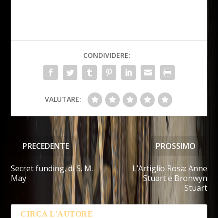
CONDIVIDERE:
VALUTARE:
PRECEDENTE
PROSSIMO
Secret funding, di S. M.
L’Artiglio Rosa: Anne
May
Stuart e Bronwyn
Stuart
CIRCA L'AUTORE