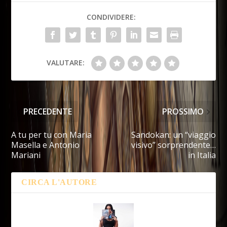
CONDIVIDERE:
VALUTARE:
PRECEDENTE
PROSSIMO
A tu per tu con Maria
Sandokan: un “viaggio
Masella e Antonio
visivo” sorprendente…
Mariani
in Italia
CIRCA L'AUTORE