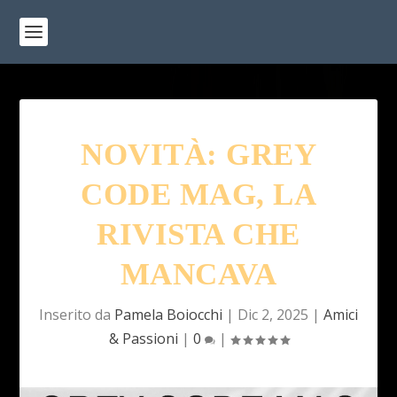
NOVITÀ: GREY
CODE MAG, LA
RIVISTA CHE
MANCAVA
Inserito da
Pamela Boiocchi
|
Dic 2, 2025
|
Amici
& Passioni
|
0
|