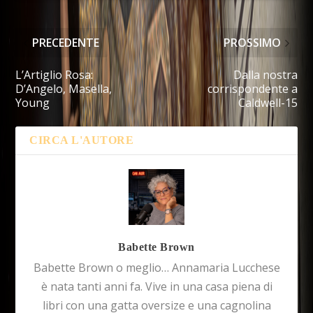
PRECEDENTE
PROSSIMO
L’Artiglio Rosa:
Dalla nostra
D’Angelo, Masella,
corrispondente a
Young
Caldwell-15
CIRCA L'AUTORE
Babette Brown
Babette Brown o meglio… Annamaria Lucchese
è nata tanti anni fa. Vive in una casa piena di
libri con una gatta oversize e una cagnolina