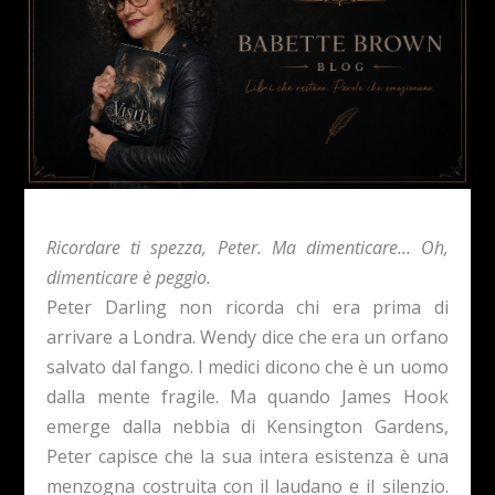
Ricordare ti spezza, Peter. Ma dimenticare… Oh,
dimenticare è peggio.
Peter Darling non ricorda chi era prima di
arrivare a Londra. Wendy dice che era un orfano
salvato dal fango. I medici dicono che è un uomo
dalla mente fragile. Ma quando James Hook
emerge dalla nebbia di Kensington Gardens,
Peter capisce che la sua intera esistenza è una
menzogna costruita con il laudano e il silenzio.