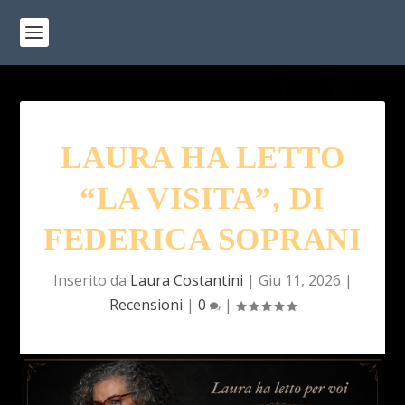
LAURA HA LETTO
“LA VISITA”, DI
FEDERICA SOPRANI
Inserito da
Laura Costantini
|
Giu 11, 2026
|
Recensioni
|
0
|