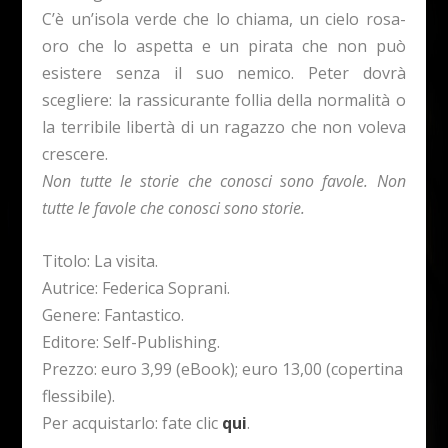
C’è un’isola verde che lo chiama, un cielo rosa-
oro che lo aspetta e un pirata che non può
esistere senza il suo nemico. Peter dovrà
scegliere: la rassicurante follia della normalità o
la terribile libertà di un ragazzo che non voleva
crescere.
Non tutte le storie che conosci sono favole. Non
tutte le favole che conosci sono storie.
Titolo: La visita.
Autrice: Federica Soprani.
Genere: Fantastico.
Editore: Self-Publishing.
Prezzo: euro 3,99 (eBook); euro 13,00 (copertina
flessibile).
Per acquistarlo: fate clic
qui
.