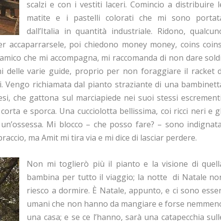
scalzi e con i vestiti laceri. Comincio a distribuire l
matite e i pastelli colorati che mi sono portat
dall’Italia in quantità industriale. Ridono, qualcun
er accaparrarsele, poi chiedono money money, coins coins
o amico che mi accompagna, mi raccomanda di non dare soldi
i delle varie guide, proprio per non foraggiare il racket d
li. Vengo richiamata dal pianto straziante di una bambinett
esi, che gattona sul marciapiede nei suoi stessi escrementi
orta e sporca. Una cucciolotta bellissima, coi ricci neri e gl
e un’ossessa. Mi blocco – che posso fare? – sono indignata
raccio, ma Amit mi tira via e mi dice di lasciar perdere.
Non mi toglierò più il pianto e la visione di quell
bambina per tutto il viaggio; la notte di Natale no
riesco a dormire. È Natale, appunto, e ci sono esser
umani che non hanno da mangiare e forse nemmen
una casa; e se ce l’hanno, sarà una catapecchia sull