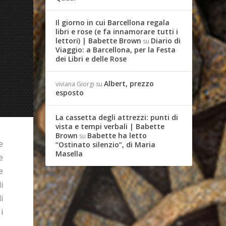
Il giorno in cui Barcellona regala
libri e rose (e fa innamorare tutti i
lettori) | Babette Brown
Diario di
su
Viaggio: a Barcellona, per la Festa
dei Libri e delle Rose
Albert, prezzo
viviana Giorgi
su
esposto
La cassetta degli attrezzi: punti di
vista e tempi verbali | Babette
Brown
Babette ha letto
su
e
“Ostinato silenzio”, di Maria
Masella
e
e
i
i
i