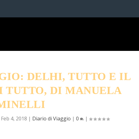
GIO: DELHI, TUTTO E IL
I TUTTO, DI MANUELA
MINELLI
|
Feb 4, 2018
|
Diario di Viaggio
|
0
|