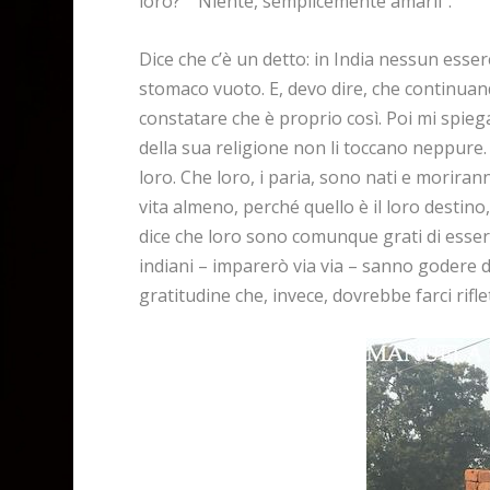
loro?” “Niente, semplicemente amarli”.
Dice che c’è un detto: in India nessun esse
stomaco vuoto. E, devo dire, che continuan
constatare che è proprio così. Poi mi spiega c
della sua religione non li toccano neppure.
loro. Che loro, i paria, sono nati e morira
vita almeno, perché quello è il loro destino,
dice che loro sono comunque grati di essere
indiani – imparerò via via – sanno godere d
gratitudine che, invece, dovrebbe farci rifl