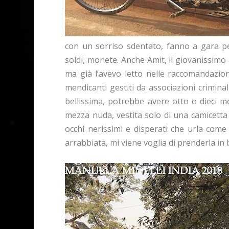
con un sorriso sdentato, fanno a gara p
soldi, monete. Anche Amit, il giovanissim
ma già l’avevo letto nelle raccomandazion
mendicanti gestiti da associazioni crimina
bellissima, potrebbe avere otto o dieci m
mezza nuda, vestita solo di una camicetta c
occhi nerissimi e disperati che urla com
arrabbiata, mi viene voglia di prenderla in b