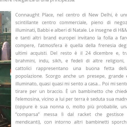
Connaught Place, nel centro di New Delhi, è un
scintillante centro commerciale, pieno di negoz
illuminati, Babbi e alberi di Natale. Le insegne di H&
e tanti altri brand europei invitano la folla a far
compere, l’atmosfera è quella della frenesia degl
ultimi acquisti. Del resto è il 24 dicembre e, tr
brahmini, indu, sikh, e fedeli di altre religioni, 
cattolici rappresentano una buona fetta dell
popolazione. Scorgo anche un presepe, grande 
illuminato, quasi quasi mi sento a casa… Poi mi sent
tirare per un braccio. È un bambinetto che chied
l’elemosina, vicino a lui per terra è seduta sua madr
(oppure è sua nonna o, molto più probabile, un
“comparsa” messa lì dal racket che gestisce 
mendicanti), con intorno altri bambinetti sporchi