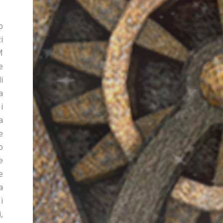
o
i
M
e
i
a
i
a
e
o
e
e
a
i
,