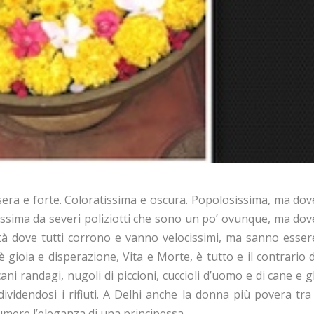
 Misera e forte. Coloratissima e oscura. Popolosissima, ma dov
tissima da severi poliziotti che sono un po’ ovunque, ma dov
Città dove tutti corrono e vanno velocissimi, ma sanno esser
gioia e disperazione, Vita e Morte, è tutto e il contrario d
ani randagi, nugoli di piccioni, cuccioli d’uomo e di cane e gl
dividendosi i rifiuti. A Delhi anche la donna più povera tra 
umere l’eleganza di una principessa.