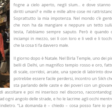
fogne a cielo aperto, negli slum… e dove stanno 
diritti umani? e mille e mille altre cose mi rattristano
Soprattutto la mia impotenza. Nel mondo c’è gent
che non ha da mangiare e neppure un tetto sull
testa, l’abbiamo sempre saputo. Però è quando c
inciampi in mezzo, sei lì con loro e li vedi e li tocchi
che la cosa ti fa davvero male.
Il giorno dopo è Natale. Nel Birla Temple, uno dei pi
belli di Delhi, un magnifico tempio rosso e oro, fatt
di scale, corridoi, arcate, una specie di labirinto dov
potrebbe essere facile perdersi, incontro un Sikh ch
sta parlando delle caste e dei poveri con un giovan
i ascoltare e poi mi inserisco nel discorso, raccontandogl
ad ogni angolo delle strade, e ho le lacrime agli occhi mentr
e indietro. “La domanda è – chiedo – cosa posso fare io pe