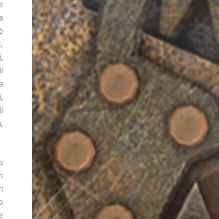
e
a
o
,
,
i
a
,
i
,
a
n
i
o
e