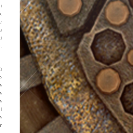
i
.
e
a
i
,
ù
o
e
e
e
i
e
r