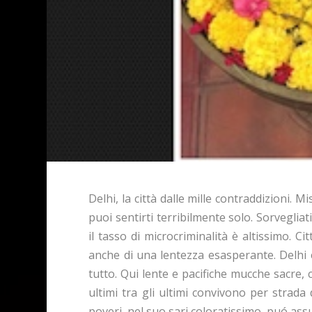
Delhi, la città dalle mille contraddizioni.
puoi sentirti terribilmente solo. Sorveglia
il tasso di microcriminalità è altissimo. 
anche di una lentezza esasperante. Delhi è 
tutto. Qui lente e pacifiche mucche sacre, c
ultimi tra gli ultimi convivono per strada 
poveri, nel suo sari coloratissimo, puó ass