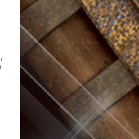
i
i
i