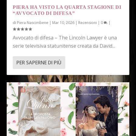
PIERA HA VISTO LA QUARTA STAGIONE DI
“AVVOCATO DI DIFESA”
di
Piera Nascimbene
|
Mar 10, 2026
|
Recensioni
|
0
|
Avvocato di difesa – The Lincoln Lawyer è una
serie televisiva statunitense creata da David...
PER SAPERNE DI PIÙ