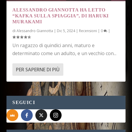
ALESSANDRO GIANNOTTA HA LETTO
“KAFKA SULLA SPIAGGIA”, DI HARUKI
MURAKAMI
di
Alessandro Giannotta
|
Dic 5, 2024
|
Recensioni
|
0
|
Un ragazzo di quindici anni, maturo e
determinato come un adulto, e un vecchio con...
PER SAPERNE DI PIÙ
SEGUICI