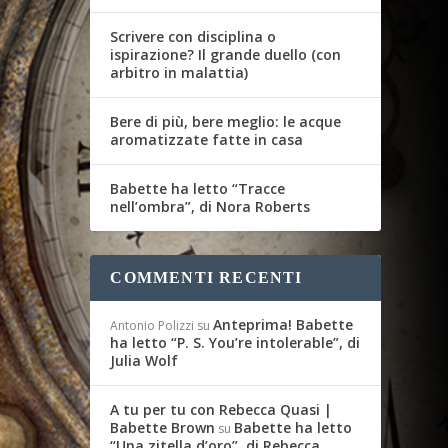
Scrivere con disciplina o
ispirazione? Il grande duello (con
arbitro in malattia)
Bere di più, bere meglio: le acque
aromatizzate fatte in casa
Babette ha letto “Tracce
nell’ombra”, di Nora Roberts
COMMENTI RECENTI
Anteprima! Babette
Antonio Polizzi
su
ha letto “P. S. You’re intolerable”, di
Julia Wolf
A tu per tu con Rebecca Quasi |
Babette Brown
Babette ha letto
su
“Una zitella d’oro”, di Rebecca