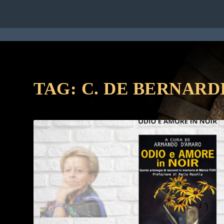
HOME
RUBRICHE
STAFF
CON
TAG:
C. DE BERNARD