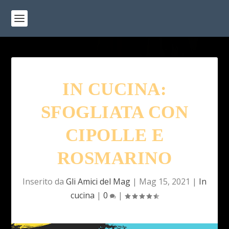
IN CUCINA:
SFOGLIATA CON
CIPOLLE E
ROSMARINO
Inserito da
Gli Amici del Mag
|
Mag 15, 2021
|
In
cucina
|
0
|