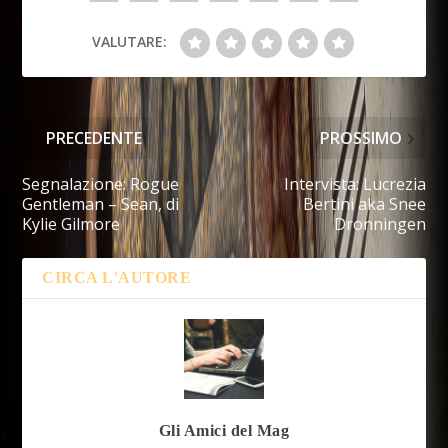
VALUTARE:
PRECEDENTE
PROSSIMO
Segnalazione: Rogue
Intervista: Lucrezia
Gentleman – Sean, di
Bertini aka Snee
Kylie Gilmore
Dronningen
CIRCA L'AUTORE
Gli Amici del Mag