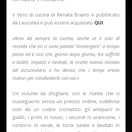
Il libro di cucina di Renata Briano è pubblicato
da Leucotea e può essere acquistato
QUI
.
«Amo da sempre la cucina, anche se è solo di
recente che mi ci sono potuta “immergere” a tempo
pieno ed è così che, giorno dopo giorno, tra soffritti
e bolliti, impasti e lievitati, le ricette hanno iniziato
ad accumularsi e ho deciso che i tempi erano
maturi per condividerle con voi.»
Un volume da sfogliare, con le ricette che si
susseguono senza un preciso ordine, suddivise
solo da un codice cromatico: gli antipasti in
giallo, i primi in rosso, i secondi in arancione, i
contorni in verde, le torte salate e lievitati in