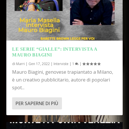
LE SERIE “GIALLE”: INTERVISTA A
MAURO BIAGINI
di
Marri
|
Gen 17, 2022
|
Interviste
|
1
|
Mauro Biagini, genovese trapiantato a Milano,
è un creativo pubblicitario, autore di popolari
spot...
PER SAPERNE DI PIÙ