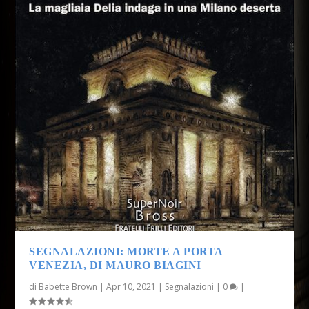
SEGNALAZIONI: MORTE A PORTA
VENEZIA, DI MAURO BIAGINI
di
Babette Brown
|
Apr 10, 2021
|
Segnalazioni
|
0
|