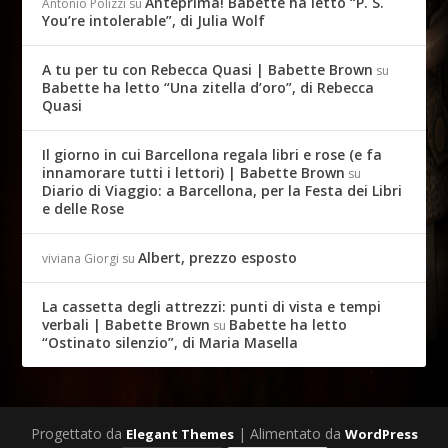
Anteprima! Babette ha letto “P. S.
Antonio Polizzi
su
You’re intolerable”, di Julia Wolf
A tu per tu con Rebecca Quasi | Babette Brown
su
Babette ha letto “Una zitella d’oro”, di Rebecca
Quasi
Il giorno in cui Barcellona regala libri e rose (e fa
innamorare tutti i lettori) | Babette Brown
su
Diario di Viaggio: a Barcellona, per la Festa dei Libri
e delle Rose
Albert, prezzo esposto
viviana Giorgi
su
La cassetta degli attrezzi: punti di vista e tempi
verbali | Babette Brown
Babette ha letto
su
“Ostinato silenzio”, di Maria Masella
Progettato da
| Alimentato da
Elegant Themes
WordPress