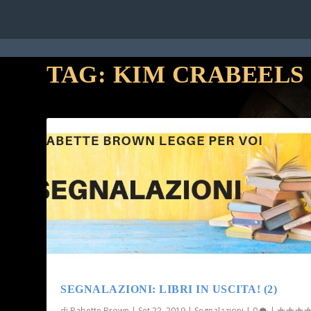
HOME
RUBRICHE
STAFF
CON
TAG:
KIM CRABEELS
SEGNALAZIONI: LIBRI IN USCITA! (2)
di
Babette Brown
|
Set 22, 2019
|
Segnalazioni
|
0
|