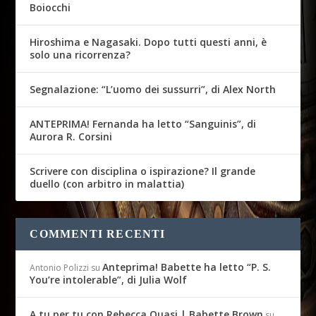
Boiocchi
Hiroshima e Nagasaki. Dopo tutti questi anni, è
solo una ricorrenza?
Segnalazione: “L’uomo dei sussurri”, di Alex North
ANTEPRIMA! Fernanda ha letto “Sanguinis”, di
Aurora R. Corsini
Scrivere con disciplina o ispirazione? Il grande
duello (con arbitro in malattia)
COMMENTI RECENTI
Anteprima! Babette ha letto “P. S.
Antonio Polizzi
su
You’re intolerable”, di Julia Wolf
A tu per tu con Rebecca Quasi | Babette Brown
su