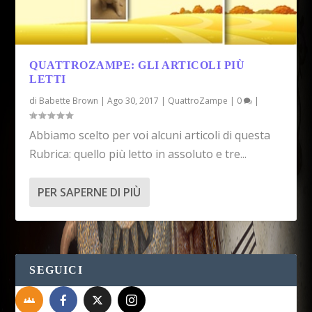
QUATTROZAMPE: GLI ARTICOLI PIÙ
LETTI
di
Babette Brown
|
Ago 30, 2017
|
QuattroZampe
|
0
|
Abbiamo scelto per voi alcuni articoli di questa
Rubrica: quello più letto in assoluto e tre...
PER SAPERNE DI PIÙ
SEGUICI