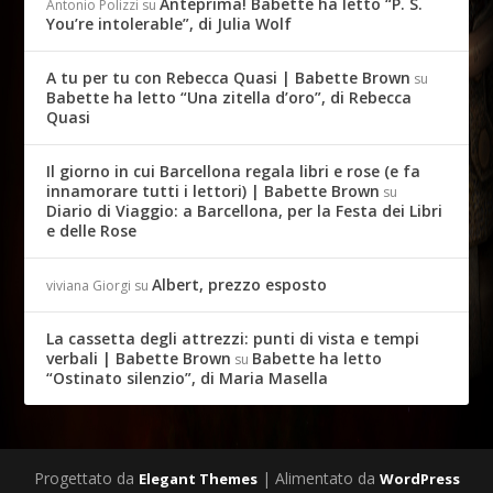
Anteprima! Babette ha letto “P. S.
Antonio Polizzi
su
You’re intolerable”, di Julia Wolf
A tu per tu con Rebecca Quasi | Babette Brown
su
Babette ha letto “Una zitella d’oro”, di Rebecca
Quasi
Il giorno in cui Barcellona regala libri e rose (e fa
innamorare tutti i lettori) | Babette Brown
su
Diario di Viaggio: a Barcellona, per la Festa dei Libri
e delle Rose
Albert, prezzo esposto
viviana Giorgi
su
La cassetta degli attrezzi: punti di vista e tempi
verbali | Babette Brown
Babette ha letto
su
“Ostinato silenzio”, di Maria Masella
Progettato da
| Alimentato da
Elegant Themes
WordPress