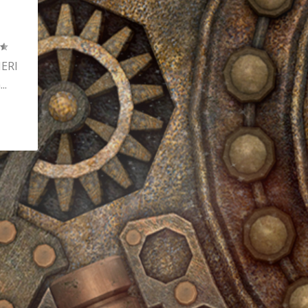
ERI
..