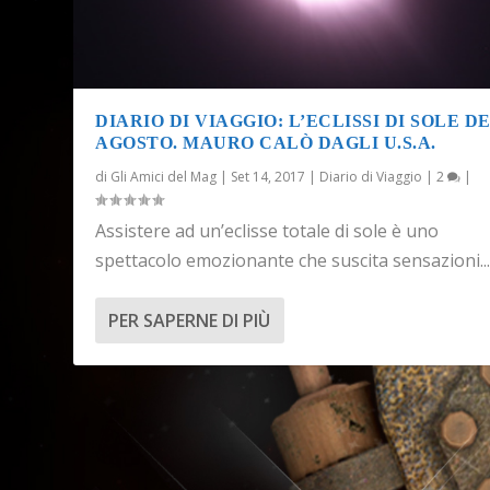
DIARIO DI VIAGGIO: L’ECLISSI DI SOLE DE
AGOSTO. MAURO CALÒ DAGLI U.S.A.
di
Gli Amici del Mag
|
Set 14, 2017
|
Diario di Viaggio
|
2
|
Assistere ad un’eclisse totale di sole è uno
spettacolo emozionante che suscita sensazioni..
PER SAPERNE DI PIÙ