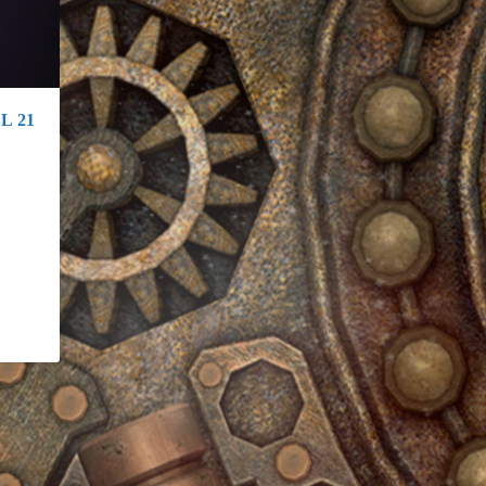
L 21
.