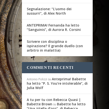
Segnalazione: “L’uomo dei
sussurri”, di Alex North
ANTEPRIMA! Fernanda ha letto
“Sanguinis”, di Aurora R. Corsini
Scrivere con disciplina o
ispirazione? Il grande duello (con
arbitro in malattia)
COMMENTI RECENTI
Anteprima! Babette
Antonio Polizzi
su
ha letto “P. S. You’re intolerable”, di
Julia Wolf
A tu per tu con Rebecca Quasi |
Babette Brown
Babette ha letto
su
“Una zitella d’oro”, di Rebecca