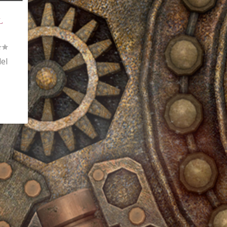
L
del