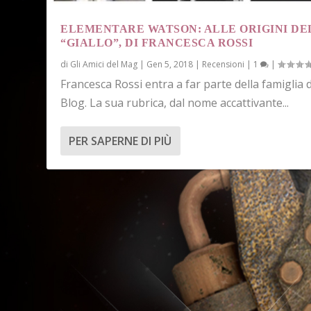
ELEMENTARE WATSON: ALLE ORIGINI DE
“GIALLO”, DI FRANCESCA ROSSI
di
Gli Amici del Mag
|
Gen 5, 2018
|
Recensioni
|
1
|
Francesca Rossi entra a far parte della famiglia 
Blog. La sua rubrica, dal nome accattivante...
PER SAPERNE DI PIÙ