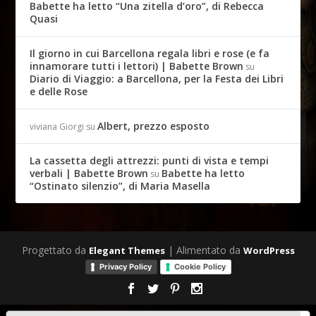
Babette ha letto “Una zitella d’oro”, di Rebecca
Quasi
Il giorno in cui Barcellona regala libri e rose (e fa
innamorare tutti i lettori) | Babette Brown
su
Diario di Viaggio: a Barcellona, per la Festa dei Libri
e delle Rose
Albert, prezzo esposto
viviana Giorgi
su
La cassetta degli attrezzi: punti di vista e tempi
verbali | Babette Brown
Babette ha letto
su
“Ostinato silenzio”, di Maria Masella
Progettato da
| Alimentato da
Elegant Themes
WordPress
Privacy Policy
Cookie Policy