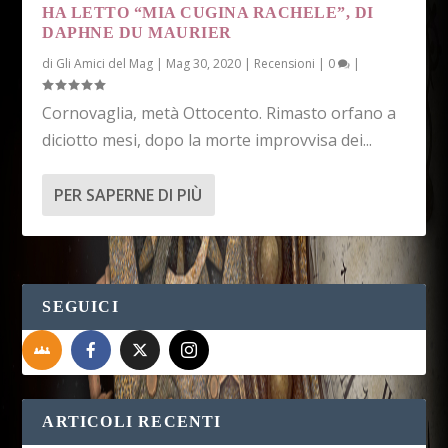
HA LETTO “MIA CUGINA RACHELE”, DI
DAPHNE DU MAURIER
di
Gli Amici del Mag
|
Mag 30, 2020
|
Recensioni
|
0
|
Cornovaglia, metà Ottocento. Rimasto orfano a
diciotto mesi, dopo la morte improvvisa dei...
PER SAPERNE DI PIÙ
SEGUICI
ARTICOLI RECENTI