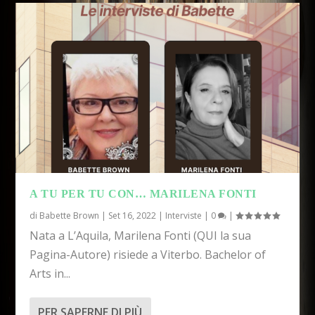
A TU PER TU CON… MARILENA FONTI
di
Babette Brown
|
Set 16, 2022
|
Interviste
|
0
|
Nata a L’Aquila, Marilena Fonti (QUI la sua
Pagina-Autore) risiede a Viterbo. Bachelor of
Arts in...
PER SAPERNE DI PIÙ