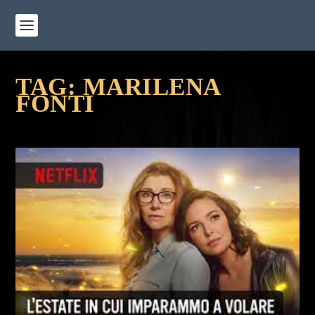
TAG:
MARILENA
FONTI