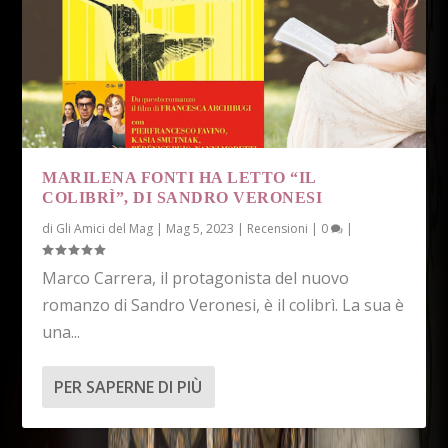
MARILENA FONTI HA LETTO “IL
COLIBRÌ”, DI SANDRO VERONESI
di
Gli Amici del Mag
|
Mag 5, 2023
|
Recensioni
|
0
|
Marco Carrera, il protagonista del nuovo
romanzo di Sandro Veronesi, è il colibrì. La sua è
una...
PER SAPERNE DI PIÙ