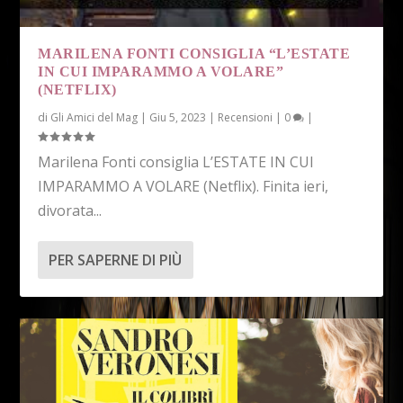
MARILENA FONTI CONSIGLIA “L’ESTATE
IN CUI IMPARAMMO A VOLARE”
(NETFLIX)
di
Gli Amici del Mag
|
Giu 5, 2023
|
Recensioni
|
0
|
Marilena Fonti consiglia L’ESTATE IN CUI
IMPARAMMO A VOLARE (Netflix). Finita ieri,
divorata...
PER SAPERNE DI PIÙ