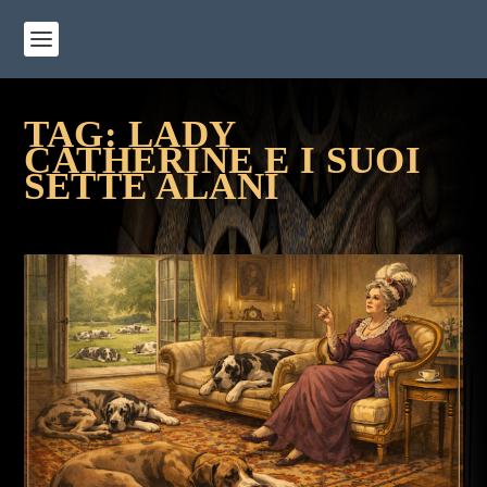
TAG:
LADY
CATHERINE E I SUOI
SETTE ALANI