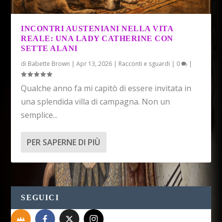
INCONTRI AUSTENIANI NELLA VITA
REALE: UNA LADY CATHERINE CON
SETTE ALANI
di
Babette Brown
|
Apr 13, 2026
|
Racconti e sguardi
|
0
|
Qualche anno fa mi capitò di essere invitata in
una splendida villa di campagna. Non un
semplice...
PER SAPERNE DI PIÙ
SEGUICI